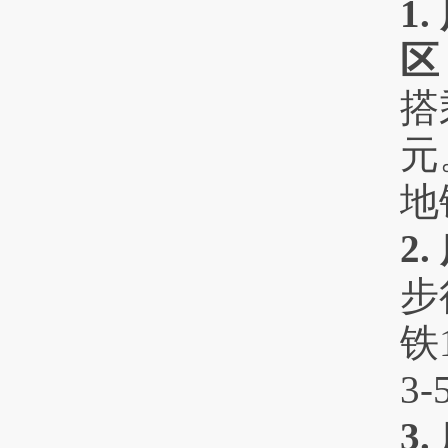
1
区
搭
元
地
2
步
铁
3
3