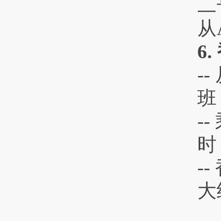
二
从
6
-
班
-
时
-
大