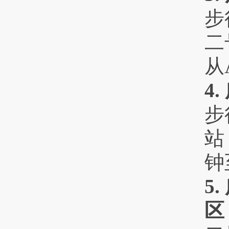
步
二
从
4
步
站
钟
5
区