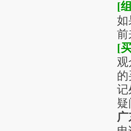
[
如
前
[
观
的
记
疑
广
电话