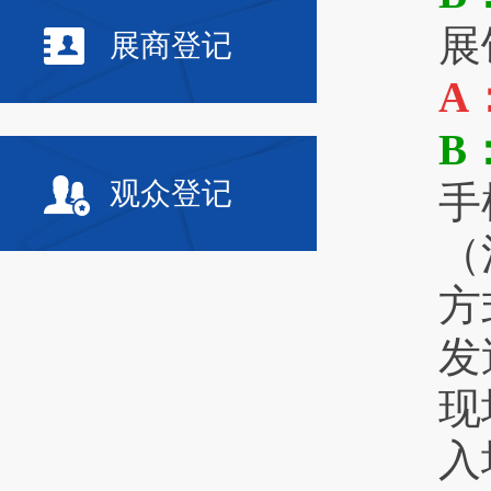
展
展商登记
A
B
观众登记
手
（
方
发
现
入