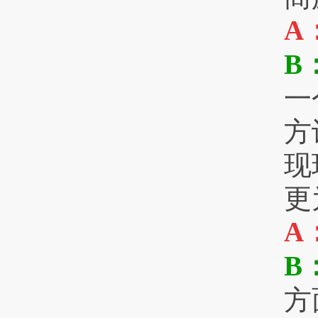
A
B
一
方
现
更
A
B
方