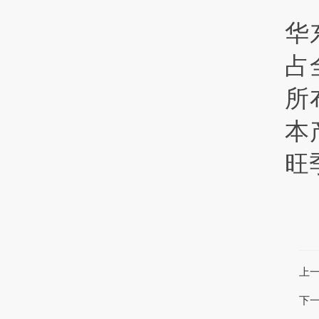
华
占
所
本
旺
上
下