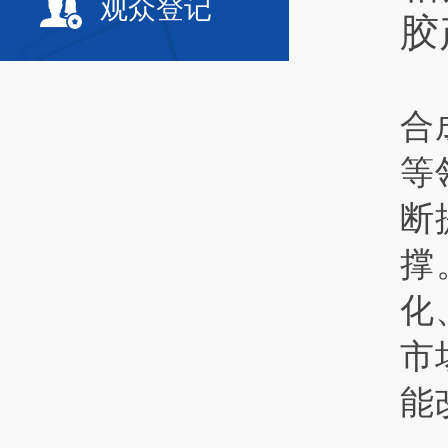
观众登记
胶
合
等
断
撑
化
市
能