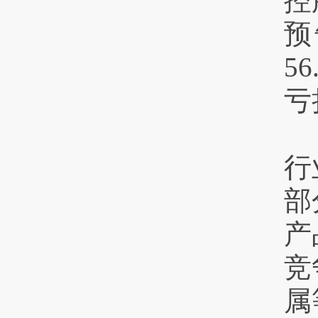
控
预
5
亏
行
部
产
竞
属