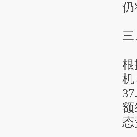
仍
三
根
机
3
额
态