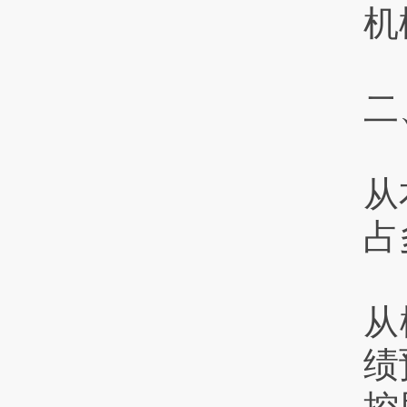
机
二
从
占
从
绩