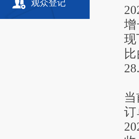
观众登记
2
增
现
比
2
当
订
2