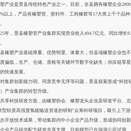
塑产业是景县传统特色产业之一。目前，全县拥有橡塑企业280
5%以上，产品有橡塑管、密封件、工程橡胶等17大类上千个品种
。
025年，景县橡塑管产业集群实现营业收入494.7亿元、同比增长9.
元。
县橡塑产业基础厚重、优势明显、体量大，但县域橡塑企业也不
度偏低，生产、仓储、质检等关键环节数字化缺失；供应链零星
的快速发展。
对集群创新能力弱、同质竞争无序等问题，景县探索形成“科技研
）产业集群的转型升级。
共享科技研发方面，由橡塑协会、橡塑龙头企业及研发平台、北
新型轻质高强度氢能输送管道的研制”众筹科研项目，吸引上下
步开放技术成果，带动集群内中小企业产品升级，形成协同创新生态
企业产品提供配方研发共享支撑，目前模型已在瑞源公司试用。