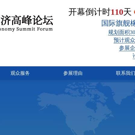
开幕倒计时
110
天
国际旗舰
规划面积30
预计观众3
参展企
观众服务
参展理由
联系我