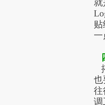
就
L
贴
一
也
往
调