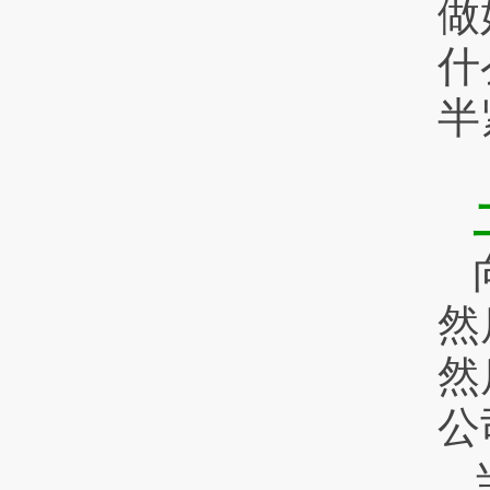
做
什
半
然
然
公