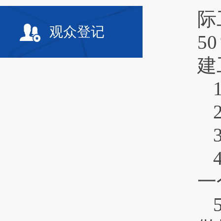
际
观众登记
5
建
一